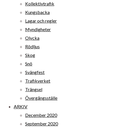
Kollektivtrafik
Kungsbacka
Lagar och regler
Myndigheter
Olycka
Rödljus
Skog
Snö
Svängfest
Trafikverket
Trängsel
Övergångsställe
ARKIV
December 2020
September 2020