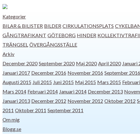
Kategorier
BILAR & BILISTER
BILDER
CIRKULATIONSPLATS
CYKELBA
GÅNGTRAFIKANT
GÖTEBORG
HINDER
KOLLEKTIVTRAFI
TRÄNGSEL
ÖVERGÅNGSSTÄLLE
Arkiv
December 2020
September 2020
Maj 2020
April 2020
Januari
Januari 2017
December 2016
November 2016
September 201
Augusti 2015
Juli 2015
Juni 2015
Maj 2015
Mars 2015
Februar
Mars 2014
Februari 2014
Januari 2014
December 2013
Novem
Januari 2013
December 2012
November 2012
Oktober 2012
S
2011
Oktober 2011
September 2011
Om mig
Blogg.se