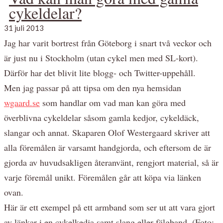
cykeldelar?
31 juli 2013
Jag har varit bortrest från Göteborg i snart två veckor och
är just nu i Stockholm (utan cykel men med SL-kort).
Därför har det blivit lite blogg- och Twitter-uppehåll.
Men jag passar på att tipsa om den nya hemsidan
wgaard.se
som handlar om vad man kan göra med
överblivna cykeldelar såsom gamla kedjor, cykeldäck,
slangar och annat. Skaparen Olof Westergaard skriver att
alla föremålen är varsamt handgjorda, och eftersom de är
gjorda av huvudsakligen återanvänt, rengjort material, så är
varje föremål unikt. Föremålen går att köpa via länken
ovan.
Här är ett exempel på ett armband som ser ut att vara gjort
av länkar i en cykelkedja samt slang eller fälgband. (Foto: