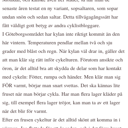
senaste åren testat en ny variant, sopsaltaren, som sopar
undan snön och sedan saltar. Detta tillvägagångssätt har
fått väldigt gott betyg av andra cyklistbloggare.
I Göteborgsområdet har kylan inte riktigt kommit än den
här vintern. Temperaturen pendlar mellan två och sju
grader med blåst och regn. När kylan väl drar in, gäller det
att man klär sig rätt inför cykelturen. Förutom ansikte och
öron, är det alltid bra att skydda de delar som har kontakt
med cykeln: Fötter, rumpa och händer. Men klär man sig
FÖR varmt, börjar man snart svettas. Det ska kännas lite
fruset när man börjar cykla. Har man flera lager kläder på
sig, till exempel flera lager tröjor, kan man ta av ett lager
när det blir för varmt.
Efter en frusen cykeltur är det alltid skönt att komma in i
värmen. Jag flyttade för ett år sedan, och i det förra huset