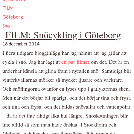
FILM
Göteborg
Snö
FILM: Snöcykling i Göteborg
16 december 2014
I flera tidigare blogginlägg har jag nämnt att jag gillar att
cykla i snö. Jag har lagt ut
ett par filmer
om det. Det är en
underbar känsla att glida fram i nyfallen snö. Samtidigt blir
vinterkvällarnas mörker så mycket ljusare och vackrare.
Och snöflingorna ovanför en lyses upp i gatlyktornas sken.
Men när det börjar bli spårigt, och det börjar tina och frysa
och tina och frysa, och det bildas snövallar och vattenpölar
– då är det inte riktigt lika kul längre. Snöskottningen blir
inte alltid så som man hade önskat. I Stockholm och
Mölndal, och kanske även fler städer, så har man de