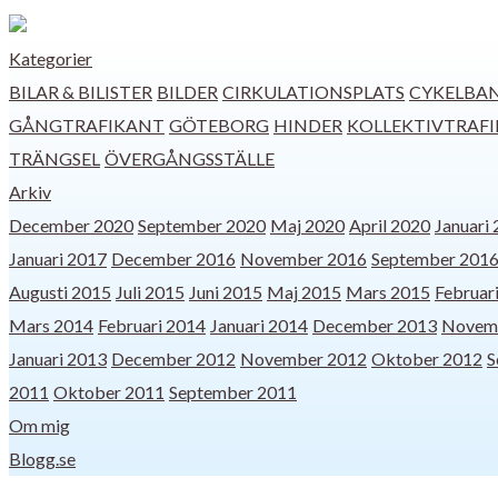
Kategorier
BILAR & BILISTER
BILDER
CIRKULATIONSPLATS
CYKELBA
GÅNGTRAFIKANT
GÖTEBORG
HINDER
KOLLEKTIVTRAFI
TRÄNGSEL
ÖVERGÅNGSSTÄLLE
Arkiv
December 2020
September 2020
Maj 2020
April 2020
Januari
Januari 2017
December 2016
November 2016
September 201
Augusti 2015
Juli 2015
Juni 2015
Maj 2015
Mars 2015
Februar
Mars 2014
Februari 2014
Januari 2014
December 2013
Novem
Januari 2013
December 2012
November 2012
Oktober 2012
S
2011
Oktober 2011
September 2011
Om mig
Blogg.se