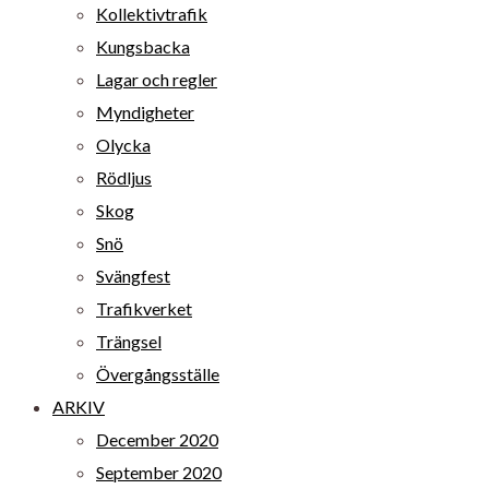
Kollektivtrafik
Kungsbacka
Lagar och regler
Myndigheter
Olycka
Rödljus
Skog
Snö
Svängfest
Trafikverket
Trängsel
Övergångsställe
ARKIV
December 2020
September 2020