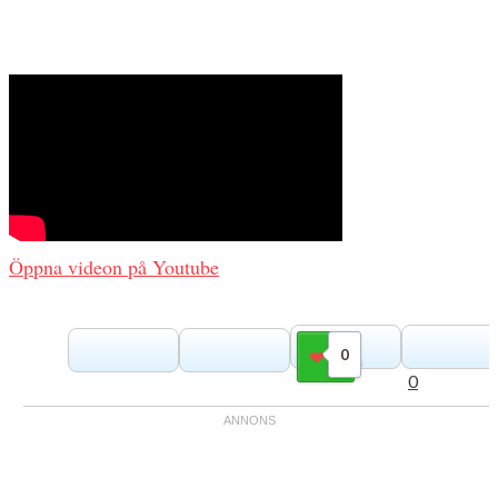
Öppna videon på Youtube
0
Gilla
0