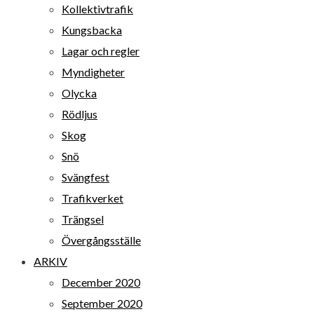
Kollektivtrafik
Kungsbacka
Lagar och regler
Myndigheter
Olycka
Rödljus
Skog
Snö
Svängfest
Trafikverket
Trängsel
Övergångsställe
ARKIV
December 2020
September 2020