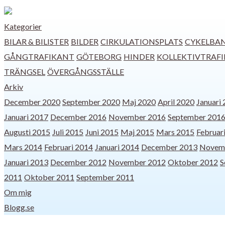
Kategorier
BILAR & BILISTER
BILDER
CIRKULATIONSPLATS
CYKELBA
GÅNGTRAFIKANT
GÖTEBORG
HINDER
KOLLEKTIVTRAFI
TRÄNGSEL
ÖVERGÅNGSSTÄLLE
Arkiv
December 2020
September 2020
Maj 2020
April 2020
Januari
Januari 2017
December 2016
November 2016
September 201
Augusti 2015
Juli 2015
Juni 2015
Maj 2015
Mars 2015
Februar
Mars 2014
Februari 2014
Januari 2014
December 2013
Novem
Januari 2013
December 2012
November 2012
Oktober 2012
S
2011
Oktober 2011
September 2011
Om mig
Blogg.se