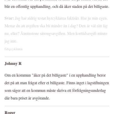
blir en offentlig upphandling, och då åker staden på det billigaste.
Svar:
Jag har aldrig testat hyrcyklarna faktiskt. Har ju min egen.
Menar du att avgiften ska bli mindre än i dag? Den är väl rätt låg
nu, eller? Åtminstone säsongsavgiften. Men korttidsavgift minns
jag inte.
Gbgcyklaren
Johnny R
Om en kommun "åker på det billigaste" i en upphandling beror
det på att man frågat efter et billigaste. Finns inget i lagstiftningen
som säger att en kommun måste skriva ett förfrågningsunderlag
där bara priset är avgörande.
Roger