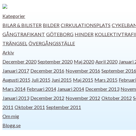
Kategorier
BILAR & BILISTER
BILDER
CIRKULATIONSPLATS
CYKELBA
GÅNGTRAFIKANT
GÖTEBORG
HINDER
KOLLEKTIVTRAFI
TRÄNGSEL
ÖVERGÅNGSSTÄLLE
Arkiv
December 2020
September 2020
Maj 2020
April 2020
Januari
Januari 2017
December 2016
November 2016
September 201
Augusti 2015
Juli 2015
Juni 2015
Maj 2015
Mars 2015
Februar
Mars 2014
Februari 2014
Januari 2014
December 2013
Novem
Januari 2013
December 2012
November 2012
Oktober 2012
S
2011
Oktober 2011
September 2011
Om mig
Blogg.se