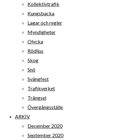
Kollektivtrafik
Kungsbacka
Lagar och regler
Myndigheter
Olycka
Rödljus
Skog
Snö
Svängfest
Trafikverket
Trängsel
Övergångsställe
ARKIV
December 2020
September 2020