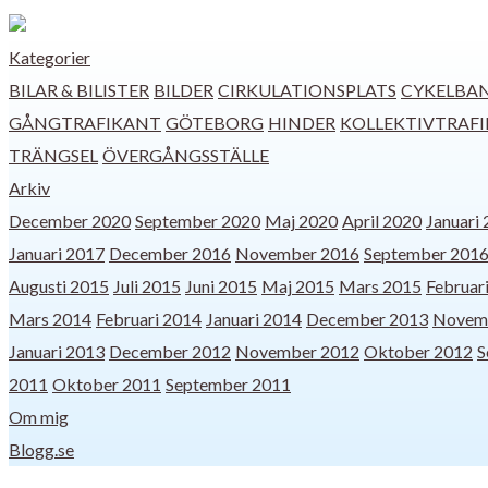
Kategorier
BILAR & BILISTER
BILDER
CIRKULATIONSPLATS
CYKELBA
GÅNGTRAFIKANT
GÖTEBORG
HINDER
KOLLEKTIVTRAFI
TRÄNGSEL
ÖVERGÅNGSSTÄLLE
Arkiv
December 2020
September 2020
Maj 2020
April 2020
Januari
Januari 2017
December 2016
November 2016
September 201
Augusti 2015
Juli 2015
Juni 2015
Maj 2015
Mars 2015
Februar
Mars 2014
Februari 2014
Januari 2014
December 2013
Novem
Januari 2013
December 2012
November 2012
Oktober 2012
S
2011
Oktober 2011
September 2011
Om mig
Blogg.se