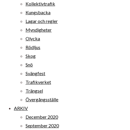
Kollektivtrafik
Kungsbacka
Lagar och regler
Myndigheter
Olycka
Rödljus
Skog
Snö
Svängfest
Trafikverket
Trängsel
Övergångsställe
ARKIV
December 2020
September 2020