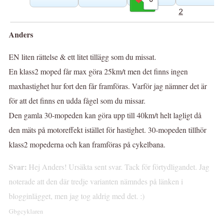
Gilla
2
Anders
EN liten rättelse & ett litet tillägg som du missat.
En klass2 moped får max göra 25km/t men det finns ingen
maxhastighet hur fort den får framföras. Varför jag nämner det är
för att det finns en udda fågel som du missar.
Den gamla 30-mopeden kan göra upp till 40km/t helt lagligt då
den mäts på motoreffekt istället för hastighet. 30-mopeden tillhör
klass2 mopederna och kan framföras på cykelbana.
Svar:
Hej Anders! Ursäkta sent svar. Tack för förtydligandet. Jag
noterade att den där tredje varianten nämndes på länken i
blogginlägget, men jag tog aldrig med det. :)
Gbgcyklaren