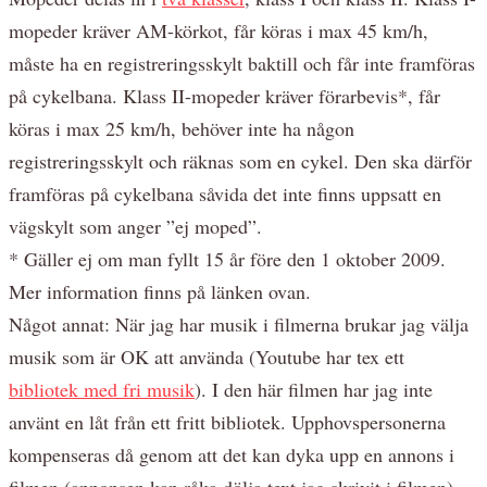
mopeder kräver AM-körkot, får köras i max 45 km/h,
måste ha en registreringsskylt baktill och får inte framföras
på cykelbana. Klass II-mopeder kräver förarbevis*, får
köras i max 25 km/h, behöver inte ha någon
registreringsskylt och räknas som en cykel. Den ska därför
framföras på cykelbana såvida det inte finns uppsatt en
vägskylt som anger ”ej moped”.
* Gäller ej om man fyllt 15 år före den 1 oktober 2009.
Mer information finns på länken ovan.
Något annat: När jag har musik i filmerna brukar jag välja
musik som är OK att använda (Youtube har tex ett
bibliotek med fri musik
). I den här filmen har jag inte
använt en låt från ett fritt bibliotek. Upphovspersonerna
kompenseras då genom att det kan dyka upp en annons i
filmen (annonsen kan råka dölja text jag skrivit i filmen).