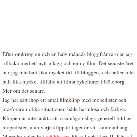
Efter omkring en och en halv månads bloggfrånvaro är jag
tillbaka med ett nytt inlägg och en ny film. Det senaste året
har jag inte haft lika mycket tid till bloggen, och heller inte
haft lika mycket tillfälle att filma cykelturer i Göteborg.
Mer om det senare.
Jag har satt ihop ett antal filmklipp med mopedister och
mc-förare i olika situationer, både harmlösa och farliga.
Klippen är inte tänkta att visa någon slags generell bild av
mopedister, utan varje klipp är taget ur sitt sammanhang.
Mopeder delas in i
två klasser
, klass I och klass II. Klass I-