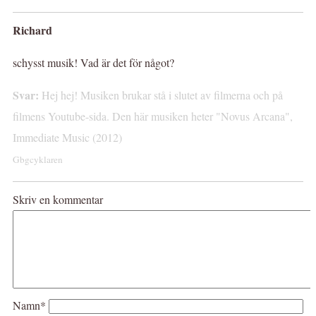
Richard
schysst musik! Vad är det för något?
Svar:
Hej hej! Musiken brukar stå i slutet av filmerna och på
filmens Youtube-sida. Den här musiken heter "Novus Arcana",
Immediate Music (2012)
Gbgcyklaren
Skriv en kommentar
Namn*