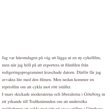
Jag var häromdagen på väg att lägga ut en ny cykelfilm,
men när jag höll på att exportera ut filmfilen från
redigeringsprogrammet kraschade datorn. Därför får jag
avvakta lite med den filmen. Men nedan kommer en
reprisfilm om att cykla mot rött istället.
I mars skickade moderaterna och liberalerna i Göteborg in
ett yrkande till Trafiknämnden om att undersöka
möjligheten att cykla mot rött på vissa ställen i Göteborg,