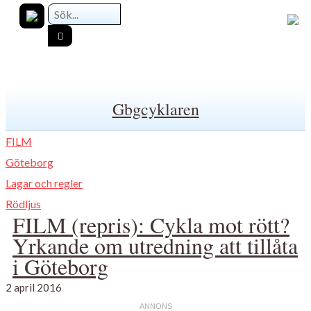
Gbgcyklaren
FILM
Göteborg
Lagar och regler
Rödljus
FILM (repris): Cykla mot rött?
Yrkande om utredning att tillåta
i Göteborg
2 april 2016