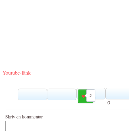
Youtube-länk
2
Gilla
0
Skriv en kommentar