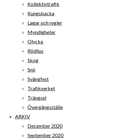
Kollektivtrafik
Kungsbacka
Lagar och regler
Myndigheter
Olycka
Rödljus
Skog
Snö
Svängfest
Trafikverket
Trängsel
Övergångsställe
ARKIV
December 2020
September 2020