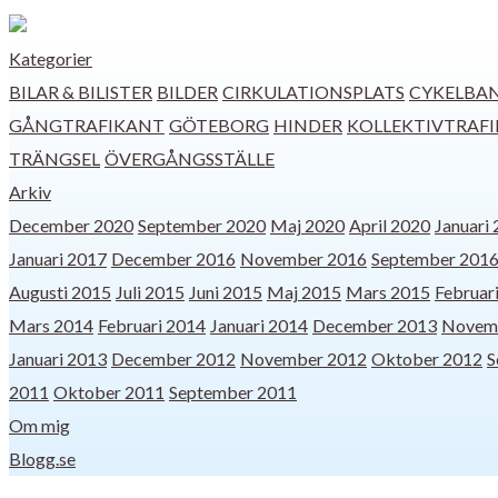
Kategorier
BILAR & BILISTER
BILDER
CIRKULATIONSPLATS
CYKELBA
GÅNGTRAFIKANT
GÖTEBORG
HINDER
KOLLEKTIVTRAFI
TRÄNGSEL
ÖVERGÅNGSSTÄLLE
Arkiv
December 2020
September 2020
Maj 2020
April 2020
Januari
Januari 2017
December 2016
November 2016
September 201
Augusti 2015
Juli 2015
Juni 2015
Maj 2015
Mars 2015
Februar
Mars 2014
Februari 2014
Januari 2014
December 2013
Novem
Januari 2013
December 2012
November 2012
Oktober 2012
S
2011
Oktober 2011
September 2011
Om mig
Blogg.se