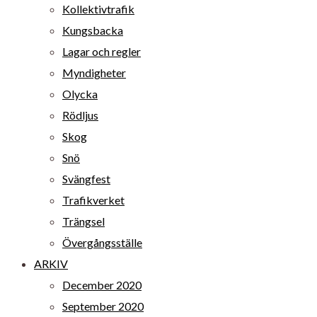
Kollektivtrafik
Kungsbacka
Lagar och regler
Myndigheter
Olycka
Rödljus
Skog
Snö
Svängfest
Trafikverket
Trängsel
Övergångsställe
ARKIV
December 2020
September 2020