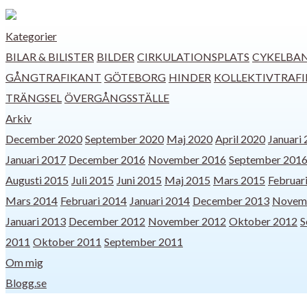
Kategorier
BILAR & BILISTER
BILDER
CIRKULATIONSPLATS
CYKELBA
GÅNGTRAFIKANT
GÖTEBORG
HINDER
KOLLEKTIVTRAFI
TRÄNGSEL
ÖVERGÅNGSSTÄLLE
Arkiv
December 2020
September 2020
Maj 2020
April 2020
Januari
Januari 2017
December 2016
November 2016
September 201
Augusti 2015
Juli 2015
Juni 2015
Maj 2015
Mars 2015
Februar
Mars 2014
Februari 2014
Januari 2014
December 2013
Novem
Januari 2013
December 2012
November 2012
Oktober 2012
S
2011
Oktober 2011
September 2011
Om mig
Blogg.se