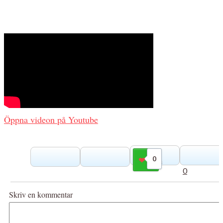
Öppna videon på Youtube
0
Gilla
0
Skriv en kommentar