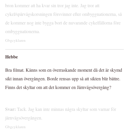
bron kommer att ha kvar sin tror jag inte. Jag tror att
cykel/spårvägskorsningen försvinner efter ombyggnationerna, så
de kommer nog inte bygga bort de nuvarande cykelfållorna före
ombyggnationerna.
Gbgcyklaren
Hebbe
Bra filmat. Känns som en överraskande moment då det är skymd
sikt innan övergången. Borde rensas upp så att sikten blir bättre.
Finns det skyltar om att det kommer en Järnvägsövergång?
Svar:
Tack. Jag kan inte minnas några skyltar som varnar för
järnvägsövergången.
Gbgcyklaren