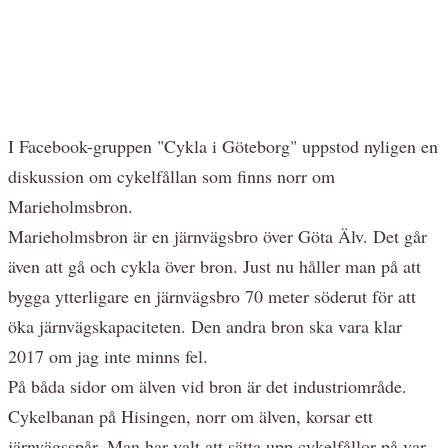
I Facebook-gruppen "Cykla i Göteborg" uppstod nyligen en
diskussion om cykelfållan som finns norr om
Marieholmsbron.
Marieholmsbron är en järnvägsbro över Göta Älv. Det går
även att gå och cykla över bron. Just nu håller man på att
bygga ytterligare en järnvägsbro 70 meter söderut för att
öka järnvägskapaciteten. Den andra bron ska vara klar
2017 om jag inte minns fel.
På båda sidor om älven vid bron är det industriområde.
Cykelbanan på Hisingen, norr om älven, korsar ett
järnvägsspår. Man har valt att sätta upp cykelfållor på var