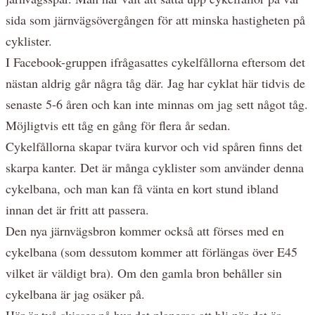
sida som järnvägsövergången för att minska hastigheten på
cyklister.
I Facebook-gruppen ifrågasattes cykelfållorna eftersom det
nästan aldrig går några tåg där. Jag har cyklat här tidvis de
senaste 5-6 åren och kan inte minnas om jag sett något tåg.
Möjligtvis ett tåg en gång för flera år sedan.
Cykelfållorna skapar tvära kurvor och vid spåren finns det
skarpa kanter. Det är många cyklister som använder denna
cykelbana, och man kan få vänta en kort stund ibland
innan det är fritt att passera.
Den nya järnvägsbron kommer också att förses med en
cykelbana (som dessutom kommer att förlängas över E45
vilket är väldigt bra). Om den gamla bron behåller sin
cykelbana är jag osäker på.
Här är två skisser på hur det planeras att bli när det är