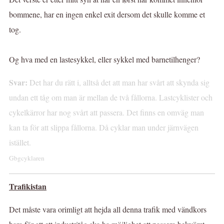
bommene, har en ingen enkel exit dersom det skulle komme et
tog.
Og hva med en lastesykkel, eller sykkel med barnetilhenger?
Svar:
Det har du rätt i, alltså det att man har svårt att skynda sig
undan ett tåg om man är mellan de två fållorna. Lastcyklister och
cykelkärror har nog svårt att passera. Det finns en omväg man
kan ta för att slippa fållorna. Då cyklar man under järnvägen
istället.
Gbgcyklaren
Trafikistan
Det måste vara orimligt att hejda all denna trafik med vändkors