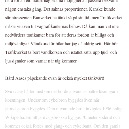
bara för att ett industritåg ska ha möjlighet att passera bekvämt
någon enstaka gång. Det saknas proportioner. Kanske kunde
särintressenten Banverket ha tänkt så på sin tid, men Trafikverket
måste se även till vägtrafikanternas behov. Då kan man väl inte
nedvärdera trafikanter bara för att deras fordon är billiga och
miljövänliga? Vändkors för bilar har jag då aldrig sett. Här bör
Trafikverket ta bort vändkorsen och istället sätta upp ljud- och
ljussignaler som varnar när tåg kommer.
Bård Aases påpekande ovan är också mycket tänkvärt!
Svar:
Jag håller med om det borde användas bättre lösningar i
korsningen. Undrar om cykelbron byggdes även när
järnvägsbron byggdes. Den nuvarande bron invigdes 1996 enligt
Wikipedia. En till järnvägsbro ska byggas 70 meter söderut och
kommer också förses med gång- och cykelbana. Om den gamla