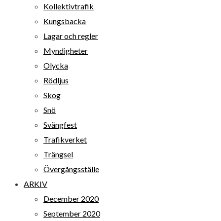
Kollektivtrafik
Kungsbacka
Lagar och regler
Myndigheter
Olycka
Rödljus
Skog
Snö
Svängfest
Trafikverket
Trängsel
Övergångsställe
ARKIV
December 2020
September 2020