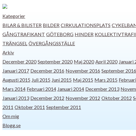
Kategorier
BILAR & BILISTER
BILDER
CIRKULATIONSPLATS
CYKELBA
GÅNGTRAFIKANT
GÖTEBORG
HINDER
KOLLEKTIVTRAFI
TRÄNGSEL
ÖVERGÅNGSSTÄLLE
Arkiv
December 2020
September 2020
Maj 2020
April 2020
Januari
Januari 2017
December 2016
November 2016
September 201
Augusti 2015
Juli 2015
Juni 2015
Maj 2015
Mars 2015
Februar
Mars 2014
Februari 2014
Januari 2014
December 2013
Novem
Januari 2013
December 2012
November 2012
Oktober 2012
S
2011
Oktober 2011
September 2011
Om mig
Blogg.se