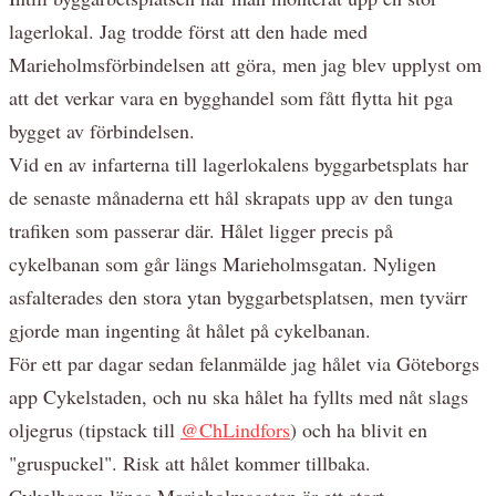
lagerlokal. Jag trodde först att den hade med
Marieholmsförbindelsen att göra, men jag blev upplyst om
att det verkar vara en bygghandel som fått flytta hit pga
bygget av förbindelsen.
Vid en av infarterna till lagerlokalens byggarbetsplats har
de senaste månaderna ett hål skrapats upp av den tunga
trafiken som passerar där. Hålet ligger precis på
cykelbanan som går längs Marieholmsgatan. Nyligen
asfalterades den stora ytan byggarbetsplatsen, men tyvärr
gjorde man ingenting åt hålet på cykelbanan.
För ett par dagar sedan felanmälde jag hålet via Göteborgs
app Cykelstaden, och nu ska hålet ha fyllts med nåt slags
oljegrus (tipstack till
@ChLindfors
) och ha blivit en
"gruspuckel". Risk att hålet kommer tillbaka.
Cykelbanan längs Marieholmsgatan är ett stort