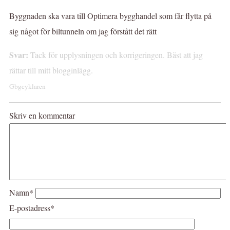
Byggnaden ska vara till Optimera bygghandel som får flytta på
sig något för biltunneln om jag förstått det rätt
Svar:
Tack för upplysningen och korrigeringen. Bäst att jag
rättar till mitt blogginlägg.
Gbgcyklaren
Skriv en kommentar
Namn*
E-postadress*