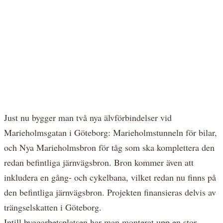
Just nu bygger man två nya älvförbindelser vid
Marieholmsgatan i Göteborg: Marieholmstunneln för bilar,
och Nya Marieholmsbron för tåg som ska komplettera den
redan befintliga järnvägsbron. Bron kommer även att
inkludera en gång- och cykelbana, vilket redan nu finns på
den befintliga järnvägsbron. Projekten finansieras delvis av
trängselskatten i Göteborg.
Intill byggarbetsplatsen har man monterat upp en stor