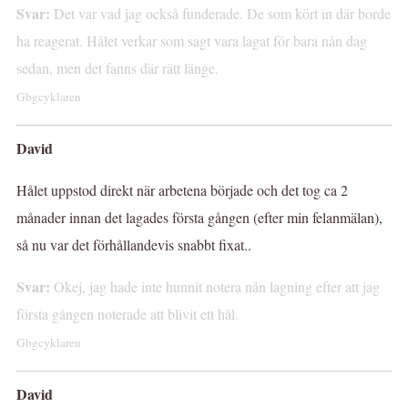
Svar:
Det var vad jag också funderade. De som kört in där borde
ha reagerat. Hålet verkar som sagt vara lagat för bara nån dag
sedan, men det fanns där rätt länge.
Gbgcyklaren
David
Hålet uppstod direkt när arbetena började och det tog ca 2
månader innan det lagades första gången (efter min felanmälan),
så nu var det förhållandevis snabbt fixat..
Svar:
Okej, jag hade inte hunnit notera nån lagning efter att jag
första gången noterade att blivit ett hål.
Gbgcyklaren
David