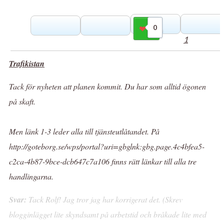
0
Gilla
1
Trafikistan
Tack för nyheten att planen kommit. Du har som alltid ögonen
på skaft.
Men länk 1-3 leder alla till tjänsteutlåtandet. På
http://goteborg.se/wps/portal?uri=gbglnk:gbg.page.4c4bfea5-
c2ca-4b87-9bce-dcb647c7a106 finns rätt länkar till alla tre
handlingarna.
Svar:
Tack Rolf! Jag tror jag har korrigerat det. (Skrev
blogginlägget lite skyndsamt på arbetstid och bråkade lite med