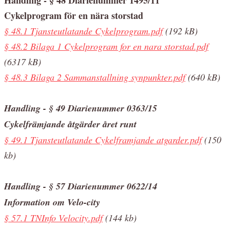
Cykelprogram för en nära storstad
§ 48.1 Tjansteutlatande Cykelprogram.pdf
(192 kB)
§ 48.2 Bilaga 1 Cykelprogram for en nara storstad.pdf
(6317 kB)
§ 48.3 Bilaga 2 Sammanstallning synpunkter.pdf
(640 kB)
Handling - § 49 Diarienummer 0363/15
Cykelfrämjande åtgärder året runt
§ 49.1 Tjansteutlatande Cykelframjande atgarder.pdf
(150
kb)
Handling - § 57 Diarienummer 0622/14
Information om Velo-city
§ 57.1 TNInfo Velocity.pdf
(144 kb)