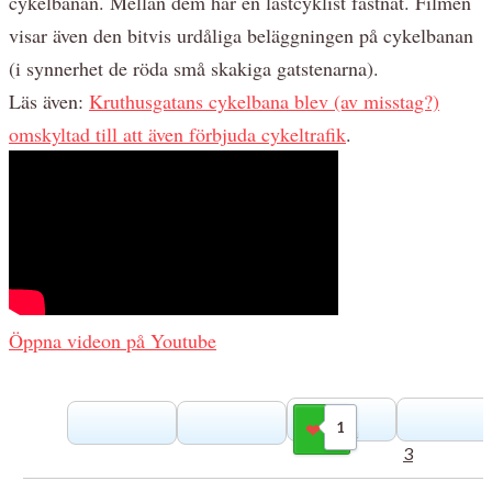
cykelbanan. Mellan dem har en lastcyklist fastnat. Filmen
visar även den bitvis urdåliga beläggningen på cykelbanan
(i synnerhet de röda små skakiga gatstenarna).
Läs även:
Kruthusgatans cykelbana blev (av misstag?)
omskyltad till att även förbjuda cykeltrafik
.
Öppna videon på Youtube
1
Gilla
3