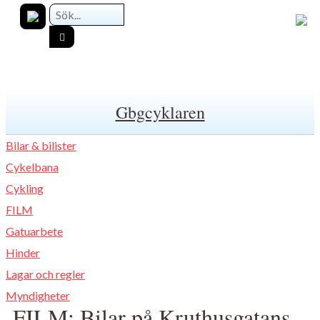
Gbgcyklaren
Bilar & bilister
Cykelbana
Cykling
FILM
Gatuarbete
Hinder
Lagar och regler
Myndigheter
FILM: Bilar på Kruthusgatans