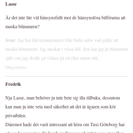
Lasse
Är det inte lite väl hänsynsfullt mot de hänsynslösa bilförarna att
maska bilnumren?
Svar:
Jag har fått kommentarer från båda sidor vad gäller att
maska bilnumren. Jag maskar i vissa fall. Sen har jag ju bilnumret
själv om jag skulle gå vidare på ett eller annat sätt.
Gbgcyklaren
Fredrik
Nja Lasse, man behöver ju inte bete sig illa tillbaka, dessutom
kan man ju inte veta med säkerhet att det är ägaren som kör
privatbilen.
Däremot hade det varit intressant att höra om Taxi Göteborg har