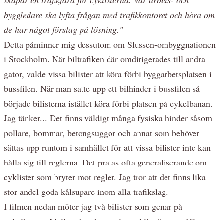
byggledare ska lyfta frågan med trafikkontoret och höra om
de har något förslag på lösning."
Detta påminner mig dessutom om Slussen-ombyggnationen
i Stockholm. När biltrafiken där omdirigerades till andra
gator, valde vissa bilister att köra förbi byggarbetsplatsen i
bussfilen. När man satte upp ett bilhinder i bussfilen så
började bilisterna istället köra förbi platsen på cykelbanan.
Jag tänker... Det finns väldigt många fysiska hinder såsom
pollare, bommar, betongsuggor och annat som behöver
sättas upp runtom i samhället för att vissa bilister inte kan
hålla sig till reglerna. Det pratas ofta generaliserande om
cyklister som bryter mot regler. Jag tror att det finns lika
stor andel goda kålsupare inom alla trafikslag.
I filmen nedan möter jag två bilister som genar på