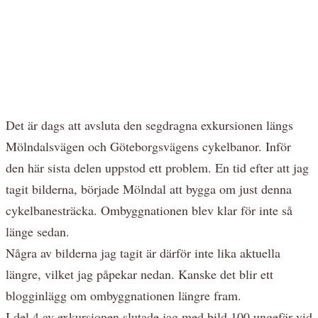
Det är dags att avsluta den segdragna exkursionen längs
Mölndalsvägen och Göteborgsvägens cykelbanor. Inför
den här sista delen uppstod ett problem. En tid efter att jag
tagit bilderna, började Mölndal att bygga om just denna
cykelbanesträcka. Ombyggnationen blev klar för inte så
länge sedan.
Några av bilderna jag tagit är därför inte lika aktuella
längre, vilket jag påpekar nedan. Kanske det blir ett
blogginlägg om ombyggnationen längre fram.
I del 4 av exkursionen slutade jag med bild 100 ungefär vid