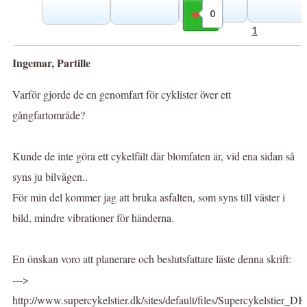
0
Gilla
1
Ingemar, Partille
Varför gjorde de en genomfart för cyklister över ett
gångfartområde?
Kunde de inte göra ett cykelfält där blomfaten är, vid ena sidan så
syns ju bilvägen..
För min del kommer jag att bruka asfalten, som syns till väster i
bild, mindre vibrationer för händerna.
En önskan voro att planerare och beslutsfattare läste denna skrift:
--->
http://www.supercykelstier.dk/sites/default/files/Supercykelstier