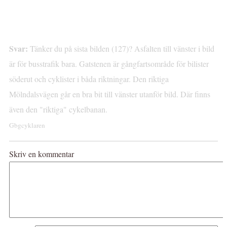
Svar:
Tänker du på sista bilden (127)? Asfalten till vänster i bild
är för busstrafik bara. Gatstenen är gångfartsområde för bilister
söderut och cyklister i båda riktningar. Den riktiga
Mölndalsvägen går en bra bit till vänster utanför bild. Där finns
även den "riktiga" cykelbanan.
Gbgcyklaren
Skriv en kommentar